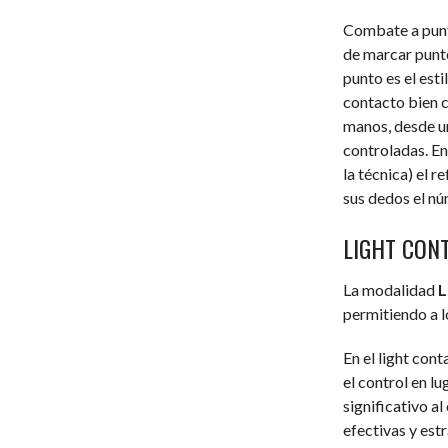
Combate a punt
de marcar punto
punto es el est
contacto bien c
manos, desde un
controladas. En
la técnica) el 
sus dedos el nú
LIGHT CON
La modalidad
L
permitiendo a l
En el light con
el control en l
significativo a
efectivas y est