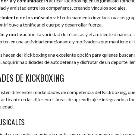
dería y comunidad
: Practicar kickboxing en un gimnasio foment
d y amistad entre los compañeros, creando vínculos sociales.
cimiento de los músculos
: El entrenamiento involucra varios gru
ontribuye a tonificar el cuerpo y desarrollar fuerza.
ón y motivación
: La variedad de técnicas y el ambiente dinámico
erten en una actividad emocionante y motivadora que mantiene el i
s hacen del kickboxing una excelente opción para quienes buscan 
a, adquirir habilidades de autodefensa y disfrutar de un deporte lle
DES DE KICKBOXING
isten diferentes modalidades de competencia del Kickboxing, qu
racticante en las diferentes áreas de aprendizaje e integrando a tod
 edad.
SICALES
al es una pelea imaginaria contra uno o más oponentes en la que 