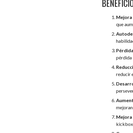
BENEFICI
Mejora 
que aume
Autode
habilida
Pérdida
pérdida 
Reducci
reducir 
Desarrol
persever
Aumento
mejoran 
Mejora 
kickboxi