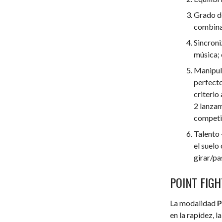
Grado de
combina
Sincroni
música; 
Manipula
perfecto
criterio
2 lanzam
competi
Talento 
el suelo
girar/pa
POINT FIGH
La modalidad
P
en la rapidez, l