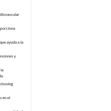
rdiovascular
oporciona
que ayuda a la
ensiones y
 la
da.
ckboxing
 en el