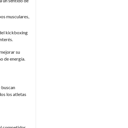
a un sentido de
pos musculares,
 del kickboxing
nterés.
mejorar su
no de energía.
e buscan
os los atletas
el competidor