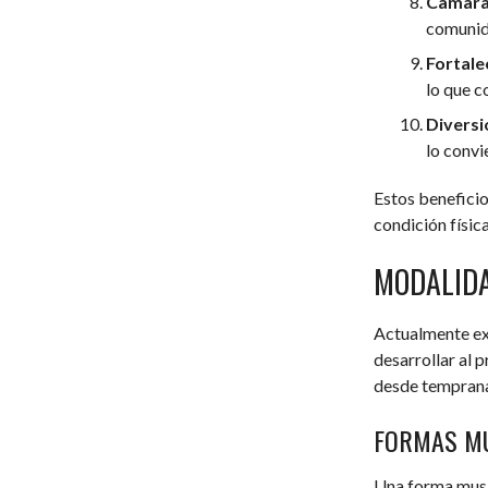
Camara
comunida
Fortale
lo que c
Diversi
lo convi
Estos beneficio
condición físic
MODALIDA
Actualmente ex
desarrollar al p
desde temprana
FORMAS MU
Una forma music