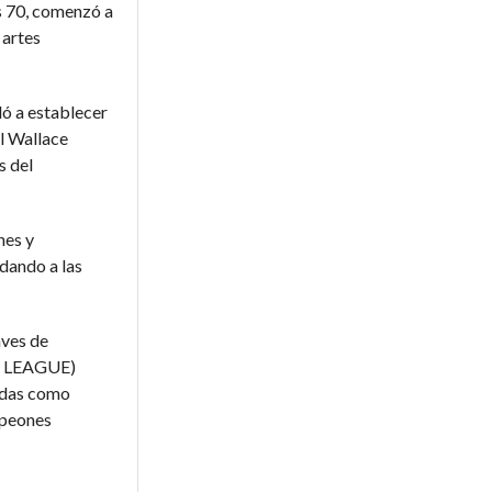
os 70, comenzó a
 artes
dó a establecer
l Wallace
s del
nes y
dando a las
aves de
AT LEAGUE)
idas como
peones