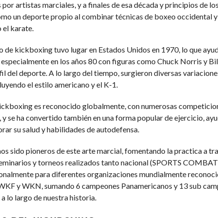
por artistas marciales, y a finales de esa década y principios de l
mo un deporte propio al combinar técnicas de boxeo occidental y
el karate.
o de kickboxing tuvo lugar en Estados Unidos en 1970, lo que ayu
 especialmente en los años 80 con figuras como Chuck Norris y Bil
il del deporte. A lo largo del tiempo, surgieron diversas variacione
luyendo el estilo americano y el K-1.
 kickboxing es reconocido globalmente, con numerosas competicio
 y se ha convertido también en una forma popular de ejercicio, ayu
rar su salud y habilidades de autodefensa.
 sido pioneros de este arte marcial, fomentando la practica a tr
seminarios y torneos realizados tanto nacional (SPORTS COMB
onalmente para diferentes organizaciones mundialmente reconoc
F y WKN, sumando 6 campeones Panamericanos y 13 sub cam
 lo largo de nuestra historia.