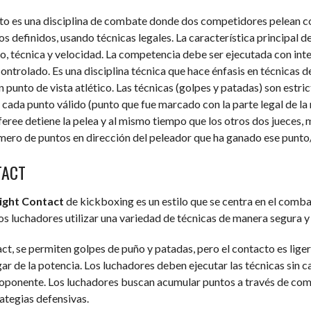
o es una disciplina de combate donde dos competidores pelean co
s definidos, usando técnicas legales. La característica principal 
ilo, técnica y velocidad. La competencia debe ser ejecutada con int
ontrolado. Es una disciplina técnica que hace énfasis en técnicas d
 punto de vista atlético. Las técnicas (golpes y patadas) son estr
 cada punto válido (punto que fue marcado con la parte legal de la
referee detiene la pelea y al mismo tiempo que los otros dos jueces,
mero de puntos en dirección del peleador que ha ganado ese punto/
TACT
ight Contact
de kickboxing es un estilo que se centra en el comb
os luchadores utilizar una variedad de técnicas de manera segura y 
tact, se permiten golpes de puño y patadas, pero el contacto es lige
ugar de la potencia. Los luchadores deben ejecutar las técnicas sin 
l oponente. Los luchadores buscan acumular puntos a través de co
rategias defensivas.