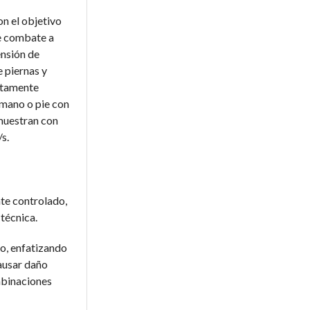
n el objetivo
de combate a
ensión de
e piernas y
ictamente
 mano o pie con
 muestran con
s.
ate controlado,
técnica.
ro, enfatizando
causar daño
mbinaciones