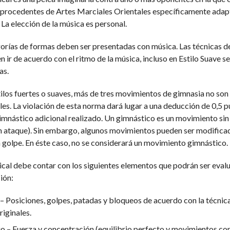
s procedentes de Artes Marciales Orientales específicamente adap
 La elección de la música es personal.
orías de formas deben ser presentadas con música. Las técnicas d
 ir de acuerdo con el ritmo de la música, incluso en Estilo Suave s
as.
tilos fuertes o suaves, más de tres movimientos de gimnasia no son
s. La violación de esta norma dará lugar a una deducción de 0,5 
imnástico adicional realizado. Un gimnástico es un movimiento sin
sin ataque). Sin embargo, algunos movimientos pueden ser modific
 golpe. En éste caso, no se considerará un movimiento gimnástico.
al debe contar con los siguientes elementos que podrán ser eval
ión:
– Posiciones, golpes, patadas y bloqueos de acuerdo con la técnica
riginales.
io – Fuerza y concentración (equilibrio perfecto y movimientos co