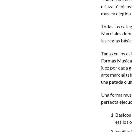
utiliza técnica
música elegida.
Todas las categ
Marciales deben
las reglas básic
Tanto en los es
Formas Musicale
juez por cada g
arte marcial (
una patada o un
Una forma music
perfecta ejecuc
Básicos 
estilos o
Equilibr