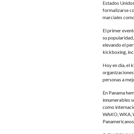
Estados Unidos 
formalizarse co
marciales como 
El primer event
su popularidad,
elevando el perf
kickboxing, inc
Hoy en día, el
organizaciones,
personas a mejo
En Panama hemos
innumerables 
como internaci
WAKO, WKA, WK
Panamericanos a