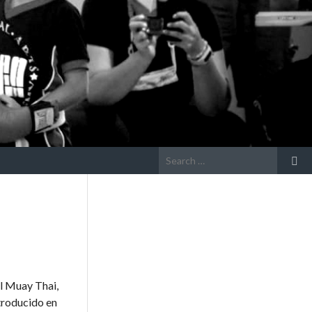
Search
for:
el Muay Thai,
troducido en