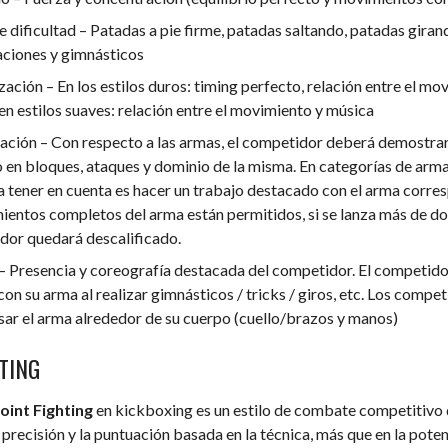
 dificultad – Patadas a pie firme, patadas saltando, patadas girand
ciones y gimnásticos
zación – En los estilos duros: timing perfecto, relación entre el mov
en estilos suaves: relación entre el movimiento y música
ción – Con respecto a las armas, el competidor deberá demostrar
 en bloques, ataques y dominio de la misma. En categorías de arma
 a tener en cuenta es hacer un trabajo destacado con el arma corre
ientos completos del arma están permitidos, si se lanza más de dos
dor quedará descalificado.
– Presencia y coreografía destacada del competidor. El competid
 con su arma al realizar gimnásticos / tricks / giros, etc. Los comp
sar el arma alrededor de su cuerpo (cuello/brazos y manos)
TING
oint Fighting
en kickboxing es un estilo de combate competitivo 
a precisión y la puntuación basada en la técnica, más que en la poten