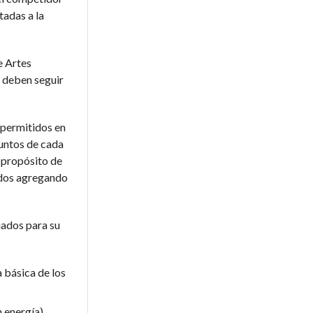
tadas a la
e Artes
e deben seguir
 permitidos en
puntos de cada
 propósito de
ados agregando
uados para su
 básica de los
n energía)